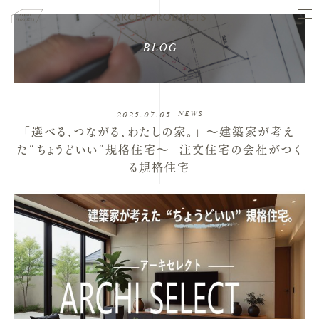
BLOG
2025.07.05
NEWS
「選べる、つながる、わたしの家。」 ⁡～建築家が考え
た“ちょうどいい”規格住宅～ ⁡ 注文住宅の会社がつく
る規格住宅