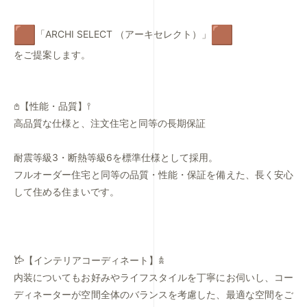
「ARCHI SELECT （アーキセレクト）」
をご提案します。
𖤘【性能・品質】𖥣
高品質な仕様と、注文住宅と同等の長期保証
耐震等級3・断熱等級6を標準仕様として採用。
フルオーダー住宅と同等の品質・性能・保証を備えた、
長く安心
して住める住まいです。
𐂂【インテリアコーディネート】𖠋
内装についてもお好みやライフスタイルを丁寧にお伺いし、
コー
ディネーターが空間全体のバランスを考慮した、
最適な空間をご