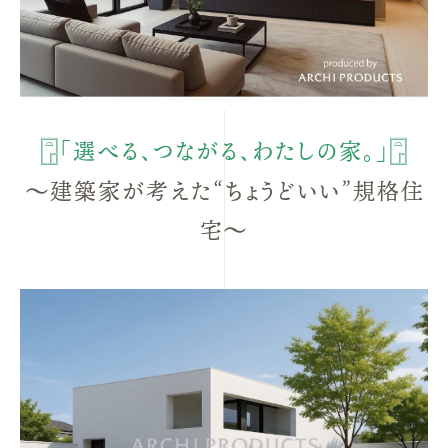
𓉞「選べる、つながる、わたしの家。」𓉞
⁡～建築家が考えた“
ちょうどいい”規格住
宅～
⁡